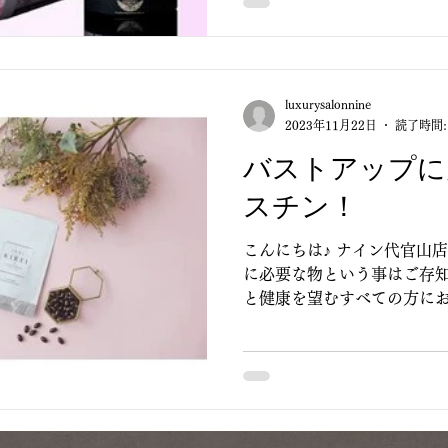
luxurysalonnine
2023年11月22日
読了時間:
バストアップに
スチン！
こんにちは♪ ナイン代官山
に必要な物という事はご存知
と健康を望むすべての方に
を扱っております(^-^) 
いものだからこそ、...