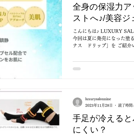
全身の保湿力ア
ストへ♪/美容ジ
こんにちは♪ LUXURY SA
今回は夏に発売になった塗る
ナス ドリップ」を ご紹介
ンの施術で使用していて2秒
ン入りジェル美容液が「家で
luxurysalonnine
2023年11月28日
読了時間:
手足が冷えると
にくい？