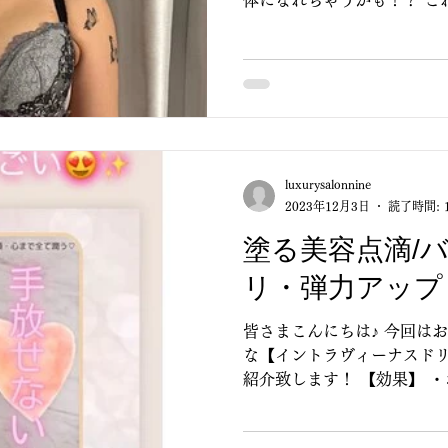
体になれちゃうかも！？ こ
で、キレイなウエストやバ
か？...
luxurysalonnine
2023年12月3日
読了時間: 
塗る美容点滴/
リ・弾力アップ
皆さまこんにちは♪ 今回は
な【イントラヴィーナスドリ
紹介致します！ 【効果】 
行促進 ・色素沈着改善 ・
アンチエイジング ・抑毛効果