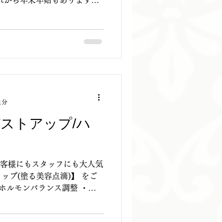
れから年末年始もありますの
ストの形を作っていきません
1分
バストアップ/ハ
お客様にもスタッフにも大人気
ップ(塗る美容点滴)】 をご
・ホルモンバランス調整 ・血
ハリ、弾力アップ ・抗酸化、
 など、、、...