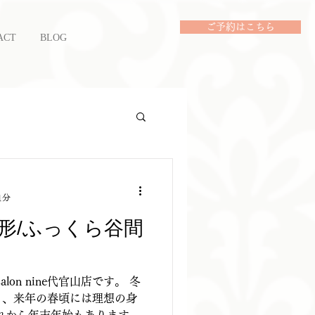
ご予約はこちら
ACT
BLOG
1分
形/ふっくら谷間
alon nine代官山店です。 冬
と、来年の春頃には理想の身