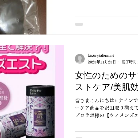
ラはマストの物となっておりま
luxurysalonnine
2023年11月23日
読了時間:
女性のためのサ
ストケア/美肌効
皆さまこんにちは♪ ナイン
ーケア商品を沢山取り揃えて
プロラボ様の【ウィメンズエ
ス良く栄養をとるのは難しい
ナーケア食品で補っちゃいまし
プ...