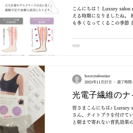
こんにちは！ Luxury sal
える時期になりましたね。 
も多くなってくるこの季節 
方は少なくないはずです！ 
が多い方は...
luxurysalonnine
2023年11月27日
読了時間:
光電子繊維のナ
皆さまこんにちは♪ Luxury salon nine代官山
さん、ナイトブラを付けてい
と朝まで寄れない育乳効果
か？ バストアップには必ず