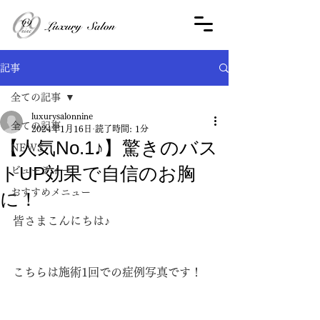
記事
全ての記事
luxurysalonnine
全ての記事
2024年1月16日
読了時間: 1分
【人気No.1♪】驚きのバス
NEWS
トUP効果で自信のお胸
ビューティー
おすすめメニュー
に！
皆さまこんにちは♪
こちらは施術1回での症例写真です！