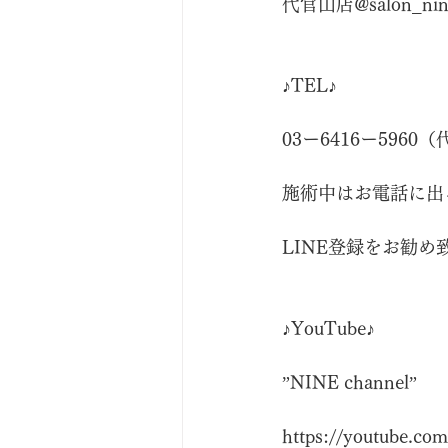
代官山店@salon_nin
♪TEL♪
03ー6416ー5960
施術中はお電話に出
LINE登録をお勧め
♪YouTube♪
”NINE channel”
https://youtube.com