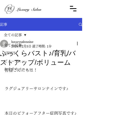
記事
全ての記事
luxurysalonnine
全ての記事
2024年2月5日
読了時間: 1分
ふっくらバスト♪/育乳/バ
NEWS
ストアップ/ボリューム
ビューティー
おすすめメニュー
皆様こんにちは！
ラグジュアリーサロンナインです♪
本日のビフォーアフター症例写真です♪