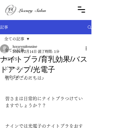
記事
全ての記事
luxurysalonnine
全ての記事
2024年2月14日
読了時間: 1分
ナイトブラ/育乳効果/バス
NEWS
トアップ/光電子
ビューティー
おすすめメニュー
皆さまこんにちは♪
皆さまは日常的にナイトブラつけてい
ますでしょうか？？
ナインでは光電子のナイトブラをおす