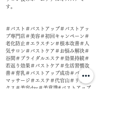
す。
＃バスト＃バストアップ＃バストアッ
プ専門店＃美容＃初回キャンペーン＃
老化防止＃エラスチン＃根本改善＃人
気サロン＃バストケア＃お悩み解決＃
谷間＃ブライダルエステ＃効果持続＃
若返り効果＃バストケア＃生活習慣改
善＃育乳＃バストアップ成功＃バスト
マッサージ＃エステ＃代官山＃リラッ
クス＃美容day＃美意識#バストアップ
効果#産後ケア#骨盤調整#腟トレ