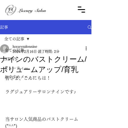
記事
全ての記事
luxurysalonnine
全ての記事
2024年2月16日
読了時間: 2分
ナインのバストクリーム/
NEWS
ボリュームアップ/育乳
ビューティー
おすすめメニュー
皆さま、こんにちは！
ラグジュアリーサロンナインです♪
当サロン人気商品のバストクリーム
(*^^*)