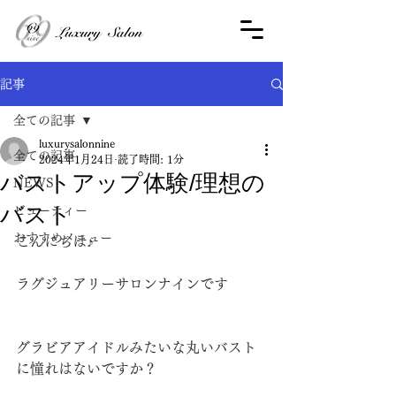
記事
全ての記事
luxurysalonnine
全ての記事
2024年1月24日
読了時間: 1分
バストアップ体験/理想の
NEWS
バスト
ビューティー
おすすめメニュー
こんにちは♪
ラグジュアリーサロンナインです
グラビアアイドルみたいな丸いバスト
に憧れはないですか？