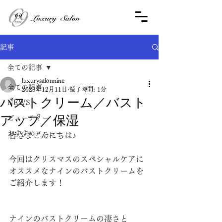
記事
全ての記事
luxurysalonnine
全ての記事
2023年12月11日
読了時間: 1分
バストクリーム／バスト
NEWS
アップ／保湿
ビューティー
おすすめメニュー
皆さまこんにちは♪
今回はクリスマスのスペシャルケアに
オススメなナインのバストクリームを
ご紹介します！
ナインのバストクリームの凄さと