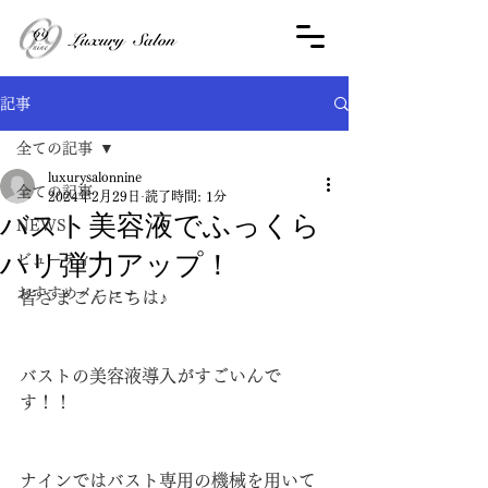
記事
全ての記事
luxurysalonnine
全ての記事
2024年2月29日
読了時間: 1分
バスト美容液でふっくら
NEWS
ハリ弾力アップ！
ビューティー
おすすめメニュー
皆さまこんにちは♪  
バストの美容液導入がすごいんで
す！！
ナインではバスト専用の機械を用いて