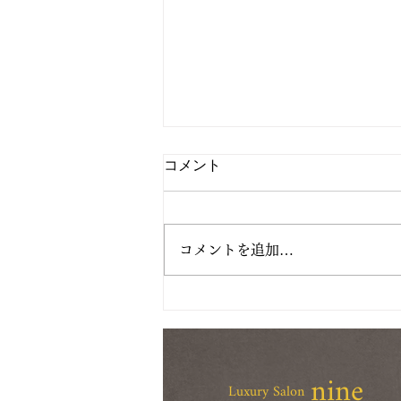
コメント
コメントを追加…
バストアップと骨格調整/育
乳/バストアップ
nine
Luxury Salon