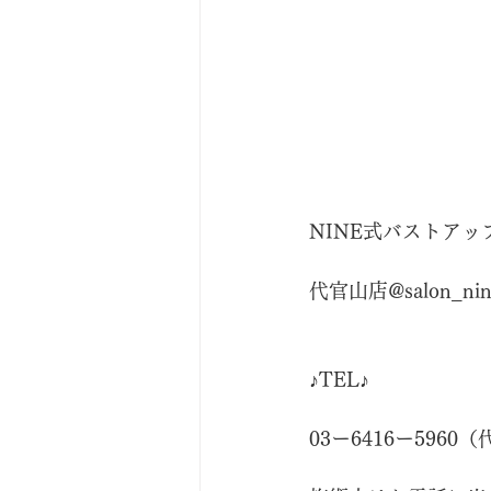
NINE式バストアップ ♪
代官山店@salon_nin
♪TEL♪
03ー6416ー5960