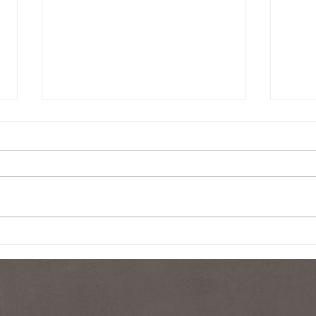
ふっくらバスト/ボリュームア
塗る
ップ/育乳/バストアップ
ムと