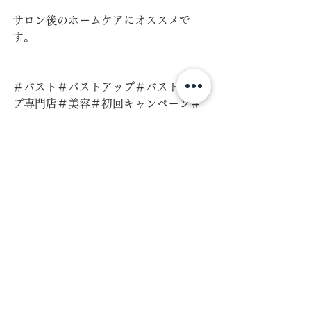
サロン後のホームケアにオススメで
す。
＃バスト＃バストアップ＃バストアッ
プ専門店＃美容＃初回キャンペーン＃
老化防止＃根本改善＃人気サロン＃バ
ストケア＃お悩み解決＃谷間＃効果持
続＃若返り効果＃バストケア＃生活習
慣改善＃エステプロラボ ＃育乳＃バス
トアップ成功＃バストマッサージ＃エ
ステ＃代官山＃リラックス＃美容day＃
美意識#バストアップ効果