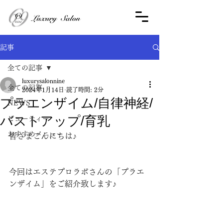
記事
全ての記事
luxurysalonnine
全ての記事
2024年1月14日
読了時間: 2分
プラエンザイム/自律神経/
NEWS
バストアップ/育乳
ビューティー
おすすめメニュー
皆さまこんにちは♪
今回はエステプロラボさんの「プラエ
ンザイム」をご紹介致します♪