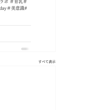
ラボ ＃育乳＃
ay＃美意識#
すべて表示