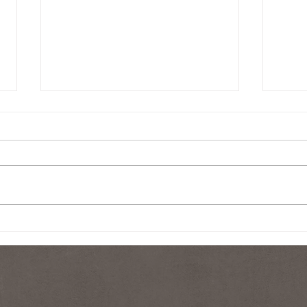
本日
中西かな様ご来店♪バストア
ップ専門店