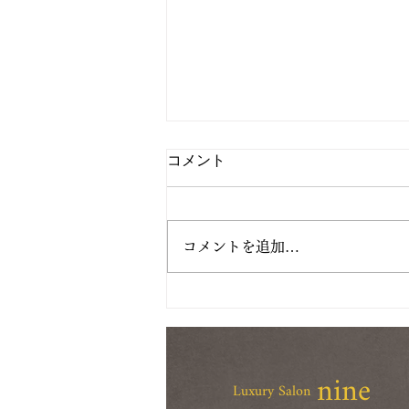
コメント
コメントを追加…
12月もよろしくお願いします
♪バストケア/育乳サロン
nine
Luxury Salon