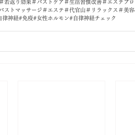
＃若返り効果＃バストケア＃生活習慣改善＃エステプロ
バストマッサージ＃エステ＃代官山＃リラックス＃美容d
自律神経#免疫#女性ホルモン#自律神経チェック