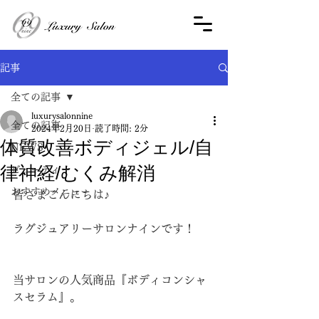
記事
全ての記事
luxurysalonnine
全ての記事
2024年2月20日
読了時間: 2分
体質改善ボディジェル/自
NEWS
律神経/むくみ解消
ビューティー
おすすめメニュー
皆さまこんにちは♪
ラグジュアリーサロンナインです！
当サロンの人気商品『ボディコンシャ
スセラム』。