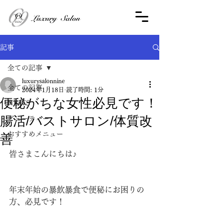
記事
全ての記事
luxurysalonnine
全ての記事
2024年1月18日
読了時間: 1分
便秘がちな女性必見です！
NEWS
腸活/バストサロン/体質改
ビューティー
おすすめメニュー
善
皆さまこんにちは♪
年末年始の暴飲暴食で便秘にお困りの
方、必見です！