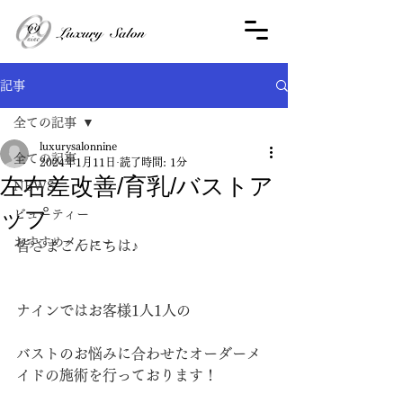
記事
全ての記事
luxurysalonnine
全ての記事
2024年1月11日
読了時間: 1分
左右差改善/育乳/バストア
NEWS
ップ
ビューティー
おすすめメニュー
皆さまこんにちは♪
ナインではお客様1人1人の
バストのお悩みに合わせたオーダーメ
イドの施術を行っております！