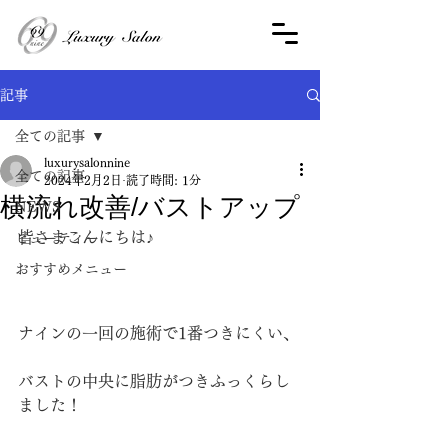
記事
全ての記事
luxurysalonnine
全ての記事
2024年2月2日
読了時間: 1分
横流れ改善/バストアップ
NEWS
皆さまこんにちは♪
ビューティー
おすすめメニュー
ナインの一回の施術で1番つきにくい、
バストの中央に脂肪がつきふっくらし
ました！