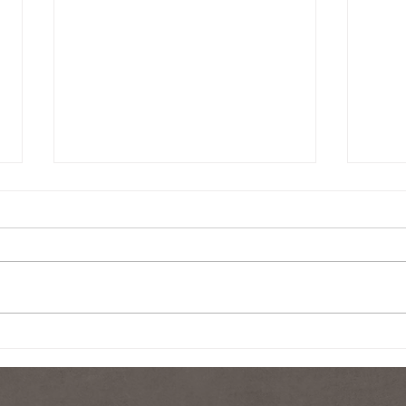
ふっくらバスト/ボリュームア
塗る
ップ/育乳/バストアップ
ムと