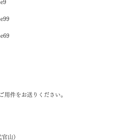
e9
e99
e69
ご用件をお送りください。
（代官山）