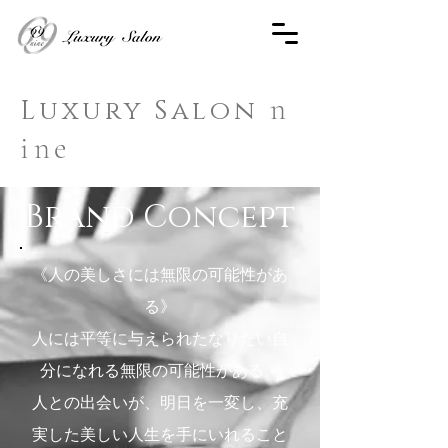
n
Luxury Salon
ine
Brand Concept
《人の美しさには無限の可能性があ
る》
人には平等に与えられたなりたい自
分になれる無限の可能性がある。
人との出会いが、明日を一変し、充
実した美しい人生を手にいれること