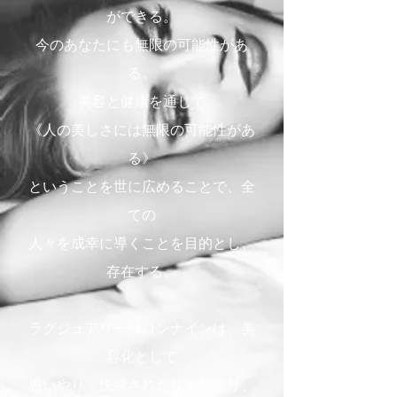
ができる。
今のあなたにも無限の可能性があ
る。
美容と健康を通じて
《人の美しさには無限の可能性があ
る》
ということを世に広めることで、全
ての
人々を成幸に導くことを目的とし、
存在する。
ラグジュアリーサロンナインは、美
容化として
思いやり・洗練された技術により、